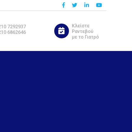
Κλείστε
210 7292937
Ραντεβού
210 6862646
με το Γιατρό