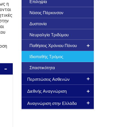
Επιληψία
ως η
ονται
Νόσος Πάρκινσον
ητικές
 στην
Δυστονία
αι
που
Νευραλγία Τριδύμου
Παθήσεις Χρόνιου Πόνου
ερση
Ιδιοπαθής Τρόμος
Σπαστικότητα
Περιπτώσεις Ασθενών
Διεθνής Αναγνώριση
Αναγνώριση στην Ελλάδα