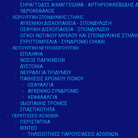
ΣΗΡΑΓΓΏΔΕΣ ΑΙΜΑΓΓΕΊΩΜΑ - ΑΡΤΗΡΙΟΦΛΕΒΏΔΗΣ 
ΥΔΡΟΚΈΦΑΛΟΣ
ΧΕΙΡΟΥΡΓΙΚΉ ΣΠΟΝΔΥΛΙΚΉΣ ΣΤΉΛΗΣ
ΑΥΧΕΝΙΚΉ ΔΙΣΚΟΠΆΘΕΙΑ - ΣΠΟΝΔΎΛΩΣΗ
ΟΣΦΥΙΚΉ ΔΙΣΚΟΠΆΘΕΙΑ - ΣΠΟΝΔΎΛΩΣΗ
ΟΓΚΟΙ ΝΩΤΙΑΊΟΥ ΜΥΕΛΟΎ ΚΑΙ ΣΠΟΝΔΥΛΙΚΉΣ ΣΤΉΛΗ
ΣΥΡΙΓΓΟΜΥΕΛΊΑ - ΣΎΝΔΡΟΜΟ CHIARI
ΛΕΙΤΟΥΡΓΙΚΉ ΝΕΥΡΟΧΕΙΡΟΥΡΓΙΚΉ
ΕΠΙΛΗΨΊΑ
ΝΌΣΟΣ ΠΆΡΚΙΝΣΟΝ
ΔΥΣΤΟΝΊΑ
ΝΕΥΡΑΛΓΊΑ ΤΡΙΔΎΜΟΥ
ΠΑΘΉΣΕΙΣ ΧΡΌΝΙΟΥ ΠΌΝΟΥ
ΟΣΦΥΑΛΓΊΑ
ΑΥΧΕΝΙΚΌ ΣΎΝΔΡΟΜΟ
ΚΕΦΑΛΑΛΓΊΑ
ΙΔΙΟΠΑΘΉΣ ΤΡΌΜΟΣ
ΣΠΑΣΤΙΚΌΤΗΤΑ
ΠΕΡΙΠΤΏΣΕΙΣ ΑΣΘΕΝΏΝ
ΠΕΡΙΣΤΑΤΙΚΆ
ΒΊΝΤΕΟ
ΤΗΛΕΟΠΤΙΚΈΣ ΠΑΡΟΥΣΙΆΣΕΙΣ ΑΣΘΕΝΏΝ