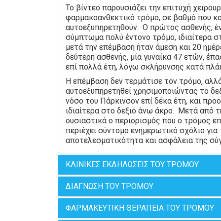
Το βίντεο παρουσιάζει την επιτυχή χειρο
φαρμακοανθεκτικό τρόμο, σε βαθμό που κα
αυτοεξυπηρετηθούν. Ο πρώτος ασθενής, έν
σύμπτωμα πολύ έντονο τρόμο, ιδιαίτερα σ
μετά την επέμβαση ήταν άμεση και 20 ημέρ
δεύτερη ασθενής, μία γυναίκα 47 ετών, έπ
επί πολλά έτη, λόγω σκλήρυνσης κατά πλά
Η επέμβαση δεν τερμάτισε τον τρόμο, αλλ
αυτοεξυπηρετηθεί χρησιμοποιώντας το δεξ
νόσο του Πάρκινσον επί δέκα έτη, και προ
ιδιαίτερα στο δεξιό άνω άκρο. Μετά από τ
ουσιαστικά ο περιορισμός που ο τρόμος ε
περιέχει σύντομο ενημερωτικό σχόλιο για 
αποτελεσματικότητα και ασφάλεια της σύγ
ΚΛΙΝΙΚΕΣ ΕΚΔΗΛΩΣΕΙΣ ΤΟΥ ΤΡΟΜΟΥ
ΔΙΑΓΝΩΣΗ ΤΟΥ ΤΡΟΜΟΥ
Ο ιδιοπαθής τρόμος μπορεί να είναι τρόμος
Αρχίζει συνήθως πρίν την ηλικία των 30 ε
φόρτιση. Ο τρόμος αρχίζει συνήθως στο έν
ΦΑΡΜΑΚΕΥΤΙΚΗ ΘΕΡΑΠΕΙΑ ΤΟΥ ΤΡΟΜΟΥ
Η διαγνωση τίθεται με βάση την κλινική εξ
βιοχημικές εξετάσεις που να θέτουν την δ