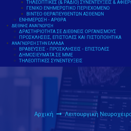
ΤΗΛΕΟΠΤΙΚΈΣ (& ΡΆΔΙΟ) ΣΥΝΕΝΤΕΎΞΕΙΣ & ΑΦΙΕ
ΓΕΝΙΚΌ ΕΝΗΜΕΡΩΤΙΚΌ ΠΕΡΙΕΧΌΜΕΝΟ
ΒΊΝΤΕΟ ΘΕΡΑΠΕΥΘΈΝΤΩΝ ΑΣΘΕΝΏΝ
ΕΝΗΜΈΡΩΣΗ - ΆΡΘΡΑ
ΔΙΕΘΝΉΣ ΑΝΑΓΝΏΡΙΣΗ
ΔΡΑΣΤΗΡΙΌΤΗΤΑ ΣΕ ΔΙΕΘΝΕΊΣ ΟΡΓΑΝΙΣΜΟΎΣ
ΠΡΟΣΚΛΉΣΕΙΣ, ΕΠΙΣΤΟΛΈΣ ΚΑΙ ΠΙΣΤΟΠΟΙΗΤΙΚΆ
ΑΝΑΓΝΏΡΙΣΗ ΣΤΗΝ ΕΛΛΆΔΑ
ΒΡΑΒΕΎΣΕΙΣ - ΠΡΟΣΚΛΉΣΕΙΣ - ΕΠΙΣΤΟΛΈΣ
ΔΗΜΟΣΙΕΎΜΑΤΑ ΣΕ ΜΜΕ
ΤΗΛΕΟΠΤΙΚΈΣ ΣΥΝΕΝΤΕΎΞΕΙΣ
Αρχική
Λειτουργική Νευροχειρ