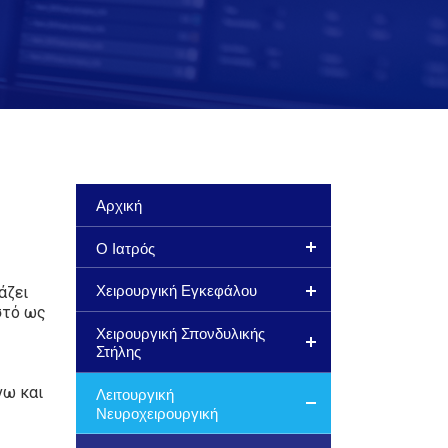
Αρχική
Ο Ιατρός
Χειρουργική Εγκεφάλου
άζει
στό ως
Χειρουργική Σπονδυλικής
Στήλης
νω και
Λειτουργική
Νευροχειρουργική