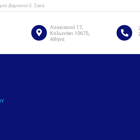
γού Δαμιανού Ε. Σακά
Λουκιανού 17,
Κολωνάκι 10675,
Αθήνα
ΟΥ