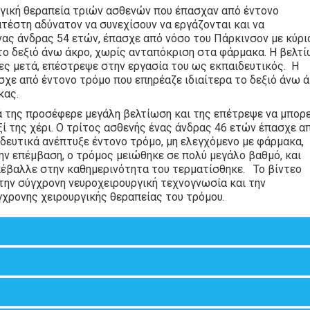
υργική θεραπεία τριών ασθενών που έπασχαν από έντονο
τέστη αδύνατον να συνεχίσουν να εργάζονται και να
ας άνδρας 54 ετών, έπασχε από νόσο του Πάρκινσον με κύρι
το δεξιό άνω άκρο, χωρίς ανταπόκριση στα φάρμακα. Η βελτ
ες μετά, επέστρεψε στην εργασία του ως εκπαιδευτικός. Η
ασχε από έντονο τρόμο που επηρέαζε ιδιαίτερα το δεξιό άνω ά
κας.
ά της προσέφερε μεγάλη βελτίωση και της επέτρεψε να μπορε
ί της χέρι. Ο τρίτος ασθενής ένας άνδρας 46 ετών έπασχε α
οδευτικά ανέπτυξε έντονο τρόμο, μη ελεγχόμενο με φάρμακα,
ην επέμβαση, ο τρόμος μειώθηκε σε πολύ μεγάλο βαθμό, και
πέβαλλε στην καθημερινότητα του τερματίσθηκε. Το βίντεο
την σύγχρονη νευροχειρουργική τεχνογνωσία και την
χρονης χειρουργικής θεραπείας του τρόμου.
 θέσεως ή ενεργείας, και “λεπτός και ταχύς” ή “αργός και αδρ
τών. Επιδεινώνεται από ηθελημένη κίνηση και συναισθηματική
α άνω άκρο και μπορεί να επεκταθεί και στο άλλο άνω άκρο.
έταση και το οικογενειακό ιατρικό ιστορικό. Δεν υπάρχουν
ιάγνωση του ιδιοπαθούς τρόμου. Παρά ταύτα, προκειμένου να