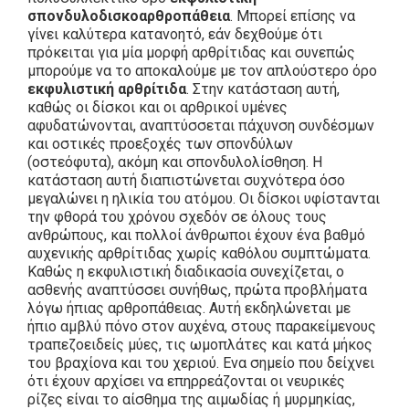
σπονδυλοδισκοαρθροπάθεια
. Μπορεί επίσης να
γίνει καλύτερα κατανοητό, εάν δεχθούμε ότι
πρόκειται για μία μορφή αρθρίτιδας και συνεπώς
μπορούμε να το αποκαλούμε με τον απλούστερο όρο
εκφυλιστική αρθρίτιδα
. Στην κατάσταση αυτή,
καθώς οι δίσκοι και οι αρθρικοί υμένες
αφυδατώνονται, αναπτύσσεται πάχυνση συνδέσμων
και οστικές προεξοχές των σπονδύλων
(οστεόφυτα), ακόμη και σπονδυλολίσθηση. Η
κατάσταση αυτή διαπιστώνεται συχνότερα όσο
μεγαλώνει η ηλικία του ατόμου. Οι δίσκοι υφίστανται
την φθορά του χρόνου σχεδόν σε όλους τους
ανθρώπους, και πολλοί άνθρωποι έχουν ένα βαθμό
αυχενικής αρθρίτιδας χωρίς καθόλου συμπτώματα.
Καθώς η εκφυλιστική διαδικασία συνεχίζεται, ο
ασθενής αναπτύσσει συνήθως, πρώτα προβλήματα
λόγω ήπιας αρθροπάθειας. Αυτή εκδηλώνεται με
ήπιο αμβλύ πόνο στον αυχένα, στους παρακείμενους
τραπεζοειδείς μύες, τις ωμοπλάτες και κατά μήκος
του βραχίονα και του χεριού. Ενα σημείο που δείχνει
ότι έχουν αρχίσει να επηρρεάζονται οι νευρικές
ρίζες είναι το αίσθημα της αιμωδίας ή μυρμηκίας,