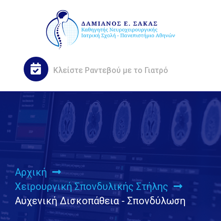
Κλείστε
Ραντεβού
με το Γιατρό
Αρχική
Χειρουργική Σπονδυλικής Στήλης
Αυχενική Δισκοπάθεια - Σπονδύλωση