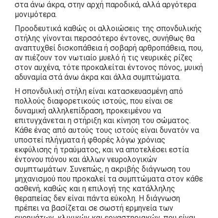
στα άνω άκρα, στην αρχή παροδικά, αλλά αργότερα
μονιμότερα.
Προοδευτικά καθώς οι αλλοιώσεις της σπονδυλικής
στήλης γίνονται περσσότερο έντονες, συνήθως θα
αναπτυχθεί δισκοπάθεια ή σοβαρή αρθροπάθεια, που,
αν πιέζουν τον νωτιαίο μυελό ή τις νευρικές ρίζες
στον αυχένα, τότε προκαλείται έντονος πόνος, μυική
αδυναμία στά άνω άκρα και άλλα συμπτώματα.
Η σπονδυλική στήλη είναι κατασκευασμένη από
πολλούς διαφορετικούς ιστούς, που είναι σε
δυναμική αλληλεπίδραση, προκειμένου να
επιτυγχάνεται η στήριξη και κίνηση του σώματος.
Κάθε ένας από αυτούς τους ιστούς είναι δυνατόν να
υποστεί πλήγματα ή φθορές λόγω χρόνιας
εκφύλισης ή τραύματος, και να αποτελέσει εστία
έντονου πόνου και άλλων νευρολογικών
συμπτωμάτων. Συνεπώς, η ακριβής διάγνωση του
μηχανισμού που προκαλεί τα συμπτώματα στον κάθε
ασθενή, καθώς και η επιλογή της κατάλληλης
θεραπείας δεν είναι πάντα εύκολη. Η διάγνωση
πρέπει να βασίζεται σε σωστή ερμηνεία των
ευρημάτων, κλινικών και εργαστηριακών, που είναι