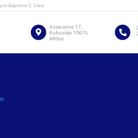
γού Δαμιανού Ε. Σακά
Λουκιανού 17,
Κολωνάκι 10675,
Αθήνα
ΟΥ