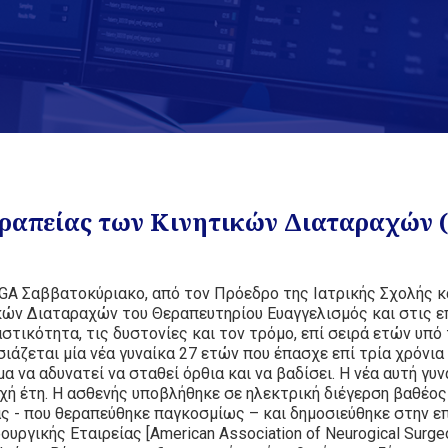
απείας των Κινητικών Διαταραχών (Π
A Σαββατοκύριακο, από τον Πρόεδρο της Ιατρικής Σχολής κ
κών Διαταραχών του Θεραπευτηρίου Ευαγγελισμός και στις ε
στικότητα, τις δυστονίες και τον τρόμο, επί σειρά ετών υπό
ιάζεται μία νέα γυναίκα 27 ετών που έπασχε επί τρία χρόνι
 να αδυνατεί να σταθεί όρθια και να βαδίσει. Η νέα αυτή γυ
νεχή έτη. Η ασθενής υποβλήθηκε σε ηλεκτρική διέγερση βαθέο
 - που θεραπεύθηκε παγκοσμίως – και δημοσιεύθηκε στην ε
ργικής Εταιρείας [American Association of Neurogical Surgeo