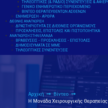
ΤΗΛΕΟΠΤΙΚΈΣ (& ΡΆΔΙΟ) ΣΥΝΕΝΤΕΎΞΕΙΣ & ΑΦΙΕ
ΓΕΝΙΚΌ ΕΝΗΜΕΡΩΤΙΚΌ ΠΕΡΙΕΧΌΜΕΝΟ
ΒΊΝΤΕΟ ΘΕΡΑΠΕΥΘΈΝΤΩΝ ΑΣΘΕΝΏΝ
ΕΝΗΜΈΡΩΣΗ - ΆΡΘΡΑ
ΔΙΕΘΝΉΣ ΑΝΑΓΝΏΡΙΣΗ
ΔΡΑΣΤΗΡΙΌΤΗΤΑ ΣΕ ΔΙΕΘΝΕΊΣ ΟΡΓΑΝΙΣΜΟΎΣ
ΠΡΟΣΚΛΉΣΕΙΣ, ΕΠΙΣΤΟΛΈΣ ΚΑΙ ΠΙΣΤΟΠΟΙΗΤΙΚΆ
ΑΝΑΓΝΏΡΙΣΗ ΣΤΗΝ ΕΛΛΆΔΑ
ΒΡΑΒΕΎΣΕΙΣ - ΠΡΟΣΚΛΉΣΕΙΣ - ΕΠΙΣΤΟΛΈΣ
ΔΗΜΟΣΙΕΎΜΑΤΑ ΣΕ ΜΜΕ
ΤΗΛΕΟΠΤΙΚΈΣ ΣΥΝΕΝΤΕΎΞΕΙΣ
Αρχική
Βίντεο
Η Μονάδα Χειρουργικής Θεραπείας τ