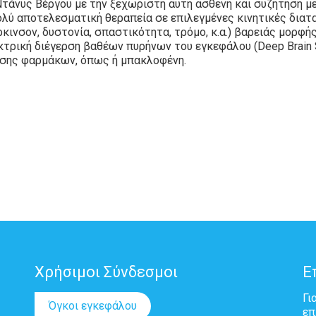
άνυς Βέργου με την ξεχωριστή αυτή ασθενή και συζήτηση με
ολύ αποτελεσματική θεραπεία σε επιλεγμένες κινητικές διατ
κινσον, δυστονία, σπαστικότητα, τρόμο, κ.α.) βαρειάς μορφή
τρική διέγερση βαθέων πυρήνων του εγκεφάλου (Deep Βrain St
ησης φαρμάκων, όπως ή μπακλοφένη.
Χρήσιμοι Σύνδεσμοι
Ε
Γι
Όγκοι εγκεφάλου
επ