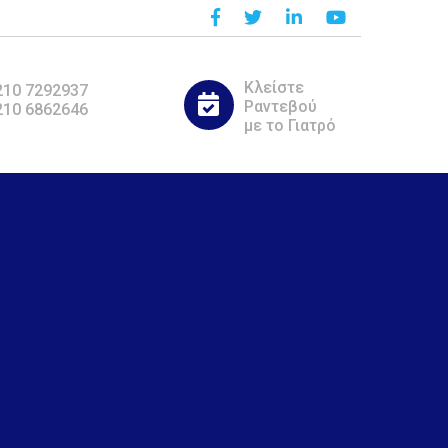
Κλείστε
210 7292937
Ραντεβού
210 6862646
με το Γιατρό