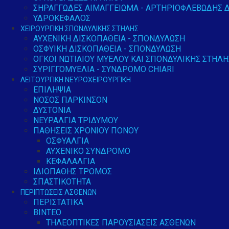
ΣΗΡΑΓΓΏΔΕΣ ΑΙΜΑΓΓΕΊΩΜΑ - ΑΡΤΗΡΙΟΦΛΕΒΏΔΗΣ 
ΥΔΡΟΚΈΦΑΛΟΣ
ΧΕΙΡΟΥΡΓΙΚΉ ΣΠΟΝΔΥΛΙΚΉΣ ΣΤΉΛΗΣ
ΑΥΧΕΝΙΚΉ ΔΙΣΚΟΠΆΘΕΙΑ - ΣΠΟΝΔΎΛΩΣΗ
ΟΣΦΥΙΚΉ ΔΙΣΚΟΠΆΘΕΙΑ - ΣΠΟΝΔΎΛΩΣΗ
ΟΓΚΟΙ ΝΩΤΙΑΊΟΥ ΜΥΕΛΟΎ ΚΑΙ ΣΠΟΝΔΥΛΙΚΉΣ ΣΤΉΛΗ
ΣΥΡΙΓΓΟΜΥΕΛΊΑ - ΣΎΝΔΡΟΜΟ CHIARI
ΛΕΙΤΟΥΡΓΙΚΉ ΝΕΥΡΟΧΕΙΡΟΥΡΓΙΚΉ
ΕΠΙΛΗΨΊΑ
ΝΌΣΟΣ ΠΆΡΚΙΝΣΟΝ
ΔΥΣΤΟΝΊΑ
ΝΕΥΡΑΛΓΊΑ ΤΡΙΔΎΜΟΥ
ΠΑΘΉΣΕΙΣ ΧΡΌΝΙΟΥ ΠΌΝΟΥ
ΟΣΦΥΑΛΓΊΑ
ΑΥΧΕΝΙΚΌ ΣΎΝΔΡΟΜΟ
ΚΕΦΑΛΑΛΓΊΑ
ΙΔΙΟΠΑΘΉΣ ΤΡΌΜΟΣ
ΣΠΑΣΤΙΚΌΤΗΤΑ
ΠΕΡΙΠΤΏΣΕΙΣ ΑΣΘΕΝΏΝ
ΠΕΡΙΣΤΑΤΙΚΆ
ΒΊΝΤΕΟ
ΤΗΛΕΟΠΤΙΚΈΣ ΠΑΡΟΥΣΙΆΣΕΙΣ ΑΣΘΕΝΏΝ