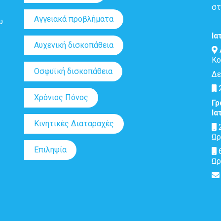
στ
Αγγειακά προβλήματα
υ
Ια
Αυχενική δισκοπάθεια
Κο
Οσφυϊκή δισκοπάθεια
Δε
2
Χρόνιος Πόνος
Γρ
Ια
Κινητικές Διαταραχές
2
Ωρ
Επιληψία
6
Ωρ