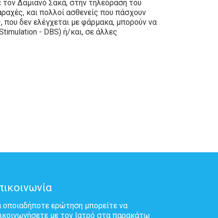
 τον Δαμιανό Σακά, στην τηλεόραση του
αραχές, και πολλοί ασθενείς που πάσχουν
ς, που δεν ελέγχεται με φάρμακα, μπορούν να
imulation - DBS) ή/και, σε άλλες
πικοινωνία
α οποιαδήποτε ερώτηση μπορείτε να
ικοινωνήσετε με τον Ιατρό στα παρακάτω