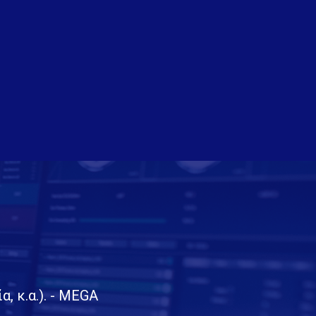
 κ.α.). - ΜΕGA