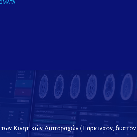
ΡΏΜΑΤΑ
ων Κινητικών Διαταραχών (Πάρκινσον, δυστονία,