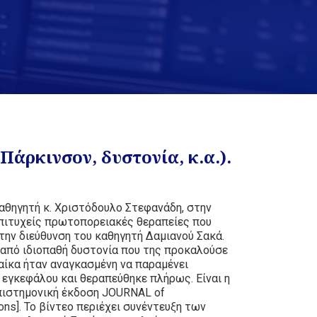
άρκινσον, δυστονία, κ.α.).
αθηγητή κ. Χριστόδουλο Στεφανάδη, στην
πιτυχείς πρωτοπορειακές θεραπείες που
 την διεύθυνση του καθηγητή Δαμιανού Σακά.
α από ιδιοπαθή δυστονία που της προκαλούσε
ναίκα ήταν αναγκασμένη να παραμένει
ς εγκεφάλου και θεραπεύθηκε πλήρως. Είναι η
πιστημονική έκδοση JOURNAL of
ns]. Το βίντεο περιέχει συνέντευξη των