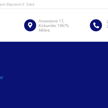
γού Δαμιανού Ε. Σακά
Λουκιανού 17,
Κολωνάκι 10675,
Αθήνα
ΟΥ