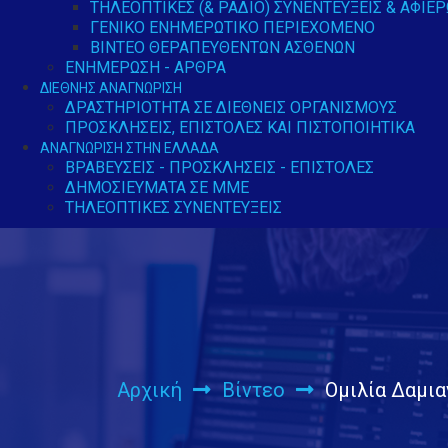
ΤΗΛΕΟΠΤΙΚΈΣ (& ΡΆΔΙΟ) ΣΥΝΕΝΤΕΎΞΕΙΣ & ΑΦΙΕ
ΓΕΝΙΚΌ ΕΝΗΜΕΡΩΤΙΚΌ ΠΕΡΙΕΧΌΜΕΝΟ
ΒΊΝΤΕΟ ΘΕΡΑΠΕΥΘΈΝΤΩΝ ΑΣΘΕΝΏΝ
ΕΝΗΜΈΡΩΣΗ - ΆΡΘΡΑ
ΔΙΕΘΝΉΣ ΑΝΑΓΝΏΡΙΣΗ
ΔΡΑΣΤΗΡΙΌΤΗΤΑ ΣΕ ΔΙΕΘΝΕΊΣ ΟΡΓΑΝΙΣΜΟΎΣ
ΠΡΟΣΚΛΉΣΕΙΣ, ΕΠΙΣΤΟΛΈΣ ΚΑΙ ΠΙΣΤΟΠΟΙΗΤΙΚΆ
ΑΝΑΓΝΏΡΙΣΗ ΣΤΗΝ ΕΛΛΆΔΑ
ΒΡΑΒΕΎΣΕΙΣ - ΠΡΟΣΚΛΉΣΕΙΣ - ΕΠΙΣΤΟΛΈΣ
ΔΗΜΟΣΙΕΎΜΑΤΑ ΣΕ ΜΜΕ
ΤΗΛΕΟΠΤΙΚΈΣ ΣΥΝΕΝΤΕΎΞΕΙΣ
Αρχική
Βίντεο
Ομιλία Δαμια