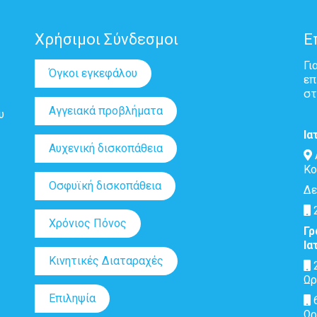
Χρήσιμοι Σύνδεσμοι
Ε
Γι
Όγκοι εγκεφάλου
επ
στ
Αγγειακά προβλήματα
υ
Ια
Αυχενική δισκοπάθεια
Κο
Οσφυϊκή δισκοπάθεια
Δε
2
Χρόνιος Πόνος
Γρ
Ια
Κινητικές Διαταραχές
2
Ωρ
Επιληψία
6
Ωρ