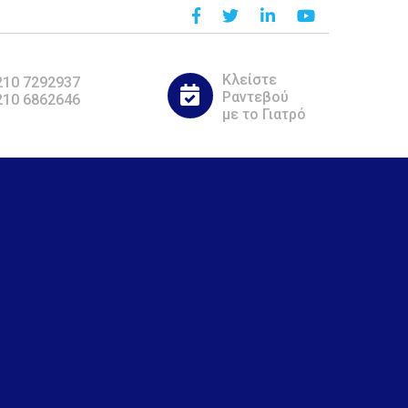
Κλείστε
210 7292937
Ραντεβού
210 6862646
με το Γιατρό