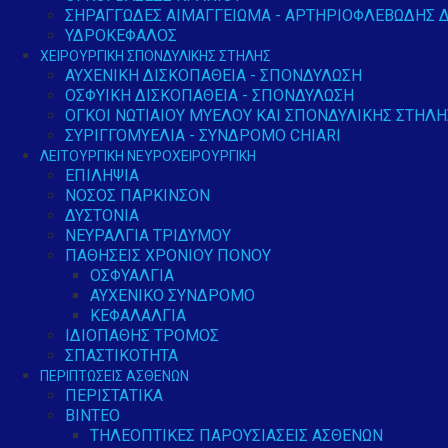
ΣΗΡΑΓΓΏΔΕΣ ΑΙΜΑΓΓΕΊΩΜΑ - ΑΡΤΗΡΙΟΦΛΕΒΏΔΗΣ 
ΥΔΡΟΚΈΦΑΛΟΣ
ΧΕΙΡΟΥΡΓΙΚΉ ΣΠΟΝΔΥΛΙΚΉΣ ΣΤΉΛΗΣ
ΑΥΧΕΝΙΚΉ ΔΙΣΚΟΠΆΘΕΙΑ - ΣΠΟΝΔΎΛΩΣΗ
ΟΣΦΥΙΚΉ ΔΙΣΚΟΠΆΘΕΙΑ - ΣΠΟΝΔΎΛΩΣΗ
ΟΓΚΟΙ ΝΩΤΙΑΊΟΥ ΜΥΕΛΟΎ ΚΑΙ ΣΠΟΝΔΥΛΙΚΉΣ ΣΤΉΛΗ
ΣΥΡΙΓΓΟΜΥΕΛΊΑ - ΣΎΝΔΡΟΜΟ CHIARI
ΛΕΙΤΟΥΡΓΙΚΉ ΝΕΥΡΟΧΕΙΡΟΥΡΓΙΚΉ
ΕΠΙΛΗΨΊΑ
ΝΌΣΟΣ ΠΆΡΚΙΝΣΟΝ
ΔΥΣΤΟΝΊΑ
ΝΕΥΡΑΛΓΊΑ ΤΡΙΔΎΜΟΥ
ΠΑΘΉΣΕΙΣ ΧΡΌΝΙΟΥ ΠΌΝΟΥ
ΟΣΦΥΑΛΓΊΑ
ΑΥΧΕΝΙΚΌ ΣΎΝΔΡΟΜΟ
ΚΕΦΑΛΑΛΓΊΑ
ΙΔΙΟΠΑΘΉΣ ΤΡΌΜΟΣ
ΣΠΑΣΤΙΚΌΤΗΤΑ
ΠΕΡΙΠΤΏΣΕΙΣ ΑΣΘΕΝΏΝ
ΠΕΡΙΣΤΑΤΙΚΆ
ΒΊΝΤΕΟ
ΤΗΛΕΟΠΤΙΚΈΣ ΠΑΡΟΥΣΙΆΣΕΙΣ ΑΣΘΕΝΏΝ