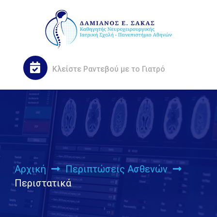
Κλείστε
Ραντεβού
με το Γιατρό
Αρχική
Περιπτώσεις Ασθενών
Περιστατικά