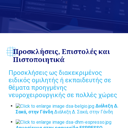
Προσκλήσεις, Επιστολές και
Πιστοποιητικά
Προσκλήσεις ως διακεκριμένος
ειδικός ομιλητής ή εκπαιδευτής σε
θέματα προηγμένης
νευροχειρουργικής σε πολλές χώρες
Διάλεξη Δ.
Σακά, στην Γάνδη
Διάλεξη Δ. Σακά, στην Γάνδη
Δημοσίευμα στην εφημερίδα ESPRESSO