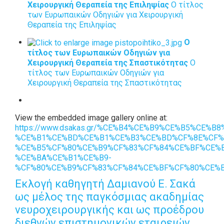
Χειρουργική Θεραπεία της Επιληψίας
Ο τίτλος
των Ευρωπαικών Οδηγιών για Χειρουργική
Θεραπεία της Επιληψίας
Ο
τίτλος των Ευρωπαικών Οδηγιών για
Χειρουργική Θεραπεία της Σπαστικότητας
Ο
τίτλος των Ευρωπαικών Οδηγιών για
Χειρουργική Θεραπεία της Σπαστικότητας
View the embedded image gallery online at:
https://www.dsakas.gr/%CE%B4%CE%B9%CE%B5%CE%
%CE%B1%CE%BD%CE%B1%CE%B3%CE%BD%CF%8E%CF%
%CE%B5%CF%80%CE%B9%CF%83%CF%84%CE%BF%CE%
%CE%BA%CE%B1%CE%B9-
%CF%80%CE%B9%CF%83%CF%84%CE%BF%CF%80%CE%BF
Εκλογή καθηγητή Δαμιανού Ε. Σακά
ως μέλος της παγκόσμιας ακαδημίας
νευροχειρουργικής και ως προέδρου
διεθνών επιστημονικών εταιρειών